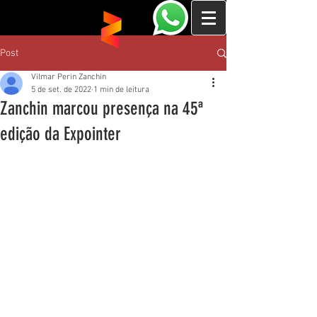
Post
Vilmar Perin Zanchin
5 de set. de 2022
1 min de leitura
Zanchin marcou presença na 45ª
edição da Expointer