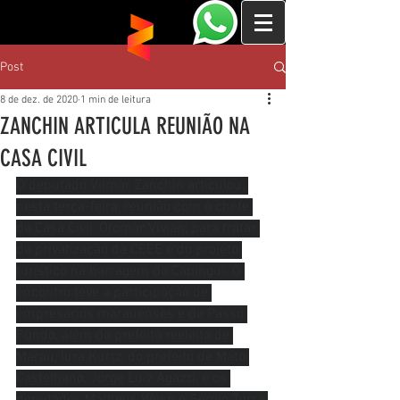
Post
8 de dez. de 2020
1 min de leitura
ZANCHIN ARTICULA REUNIÃO NA
CASA CIVIL
O deputado Vilmar Zanchin articulou, 
nesta terça-feira, reunião com o chefe 
da Casa Civil, Otomar Vivian, para tratar 
da privatização da CEEE e do projeto 
turístico na barragem do Capingui. O 
encontro teve a participação de 
empresários marauenses e de Passo 
Fundo, além do prefeito reeleito de 
Marau, Iura Kurtz, do prefeito de Mato 
Castelhano, Jorge Luiz Agazzi, e os 