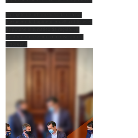
deputados Matheus Wesp e Sérgio Turra.
O projeto de urbanização da orla na 
barragem do Capingui, prevê a utilização 
do potencial turístico da região. Já 
existem interessados em investir no 
empreend