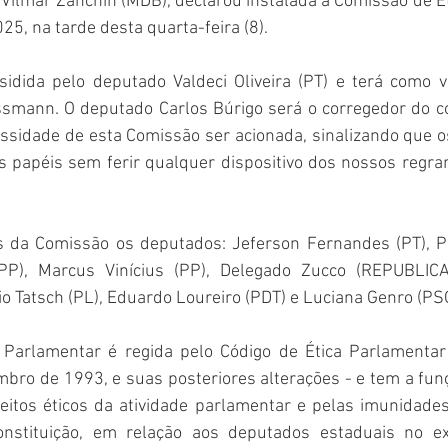
 Vilmar Zanchin (MDB), declarou instalada a Comissão de É
25, na tarde desta quarta-feira (8).
idida pelo deputado Valdeci Oliveira (PT) e terá como vi
ssmann. O deputado Carlos Búrigo será o corregedor do col
essidade de esta Comissão ser acionada, sinalizando que o
 papéis sem ferir qualquer dispositivo dos nossos regram
 da Comissão os deputados: Jeferson Fernandes (PT), Pe
PP), Marcus Vinícius (PP), Delegado Zucco (REPUBLICA
o Tatsch (PL), Eduardo Loureiro (PDT) e Luciana Genro (PS
Parlamentar é regida pelo Código de Ética Parlamentar 
bro de 1993, e suas posteriores alterações - e tem a funç
eitos éticos da atividade parlamentar e pelas imunidades 
nstituição, em relação aos deputados estaduais no exe