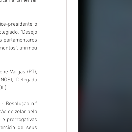
tica Parlamentar 
ce-presidente o 
egiado. “Desejo 
s parlamentares 
entos”, afirmou 
pe Vargas (PT), 
NOS), Delegada 
OL).
- Resolução n.º 
ão de zelar pela 
e prerrogativas 
rcício de seus 