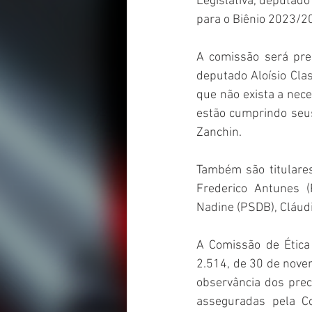
Legislativa, deputado
para o Biênio 2023/20
A comissão será pres
deputado Aloísio Cla
que não exista a nec
estão cumprindo seus
Zanchin.
Também são titulares
Frederico Antunes (
Nadine (PSDB), Cláudi
A Comissão de Ética 
2.514, de 30 de novem
observância dos prec
asseguradas pela Co