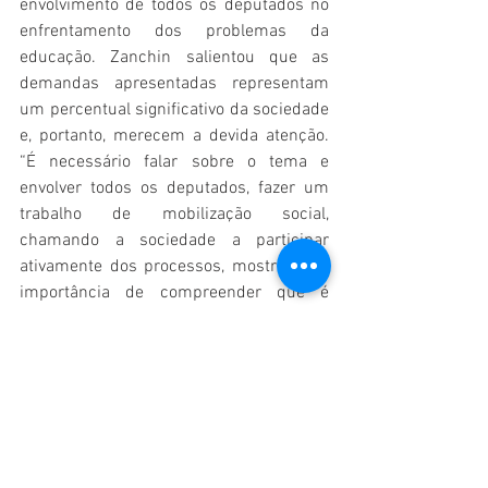
envolvimento de todos os deputados no 
enfrentamento dos problemas da 
educação. Zanchin salientou que as 
demandas apresentadas representam 
um percentual significativo da sociedade 
e, portanto, merecem a devida atenção. 
“É necessário falar sobre o tema e 
envolver todos os deputados, fazer um 
trabalho de mobilização social, 
chamando a sociedade a participar 
ativamente dos processos, mostrando a 
importância de compreender que é 
preciso avançar nessa área”, observou.
O parlamentar pontuou que incluirá a 
educação no debate em todas as frentes 
da Assembleia Legislativa. Serão 
realizados encontros regionais para 
buscar soluções e alternativas para 