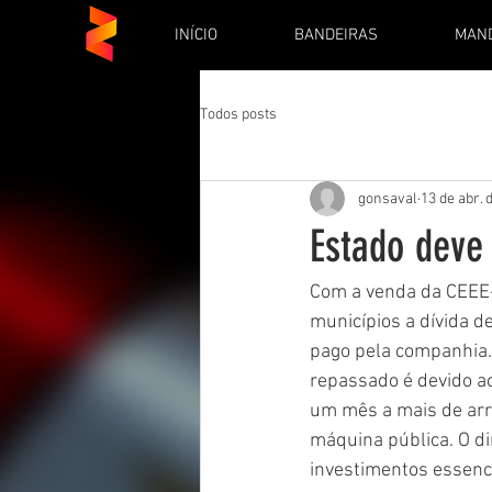
INÍCIO
BANDEIRAS
MAN
Todos posts
gonsaval
13 de abr. 
Estado deve
Com a venda da CEEE-
municípios a dívida d
pago pela companhia. 
repassado é devido ao
um mês a mais de arr
máquina pública. O di
investimentos essenci