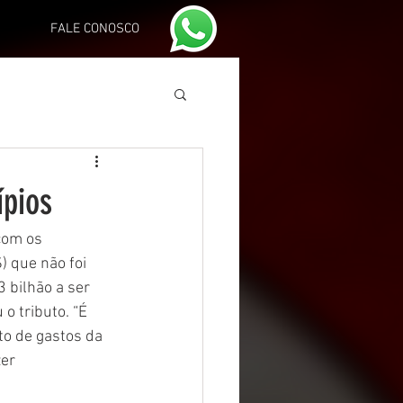
FALE CONOSCO
ípios
com os 
) que não foi 
 bilhão a ser 
 tributo. “É 
o de gastos da 
er 